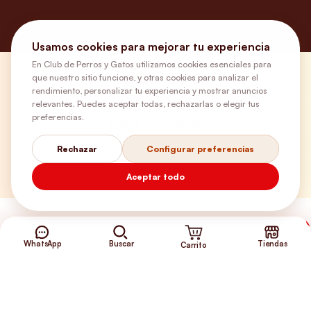
Usamos cookies para mejorar tu experiencia
En Club de Perros y Gatos utilizamos cookies esenciales para
que nuestro sitio funcione, y otras cookies para analizar el
¿Necesitas ayuda?
rendimiento, personalizar tu experiencia y mostrar anuncios
relevantes. Puedes aceptar todas, rechazarlas o elegir tus
preferencias.
Envíos Gratis
Rechazar
Configurar preferencias
+56 9 5646 8188
Aceptar todo
WhatsApp
Buscar
Tiendas
Carrito