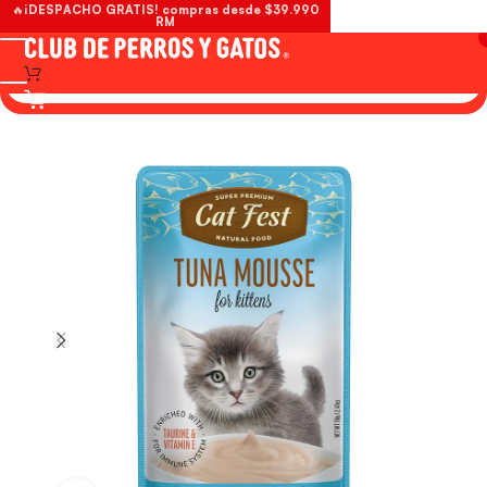
🔥¡DESPACHO GRATIS! compras desde $39.990
RM