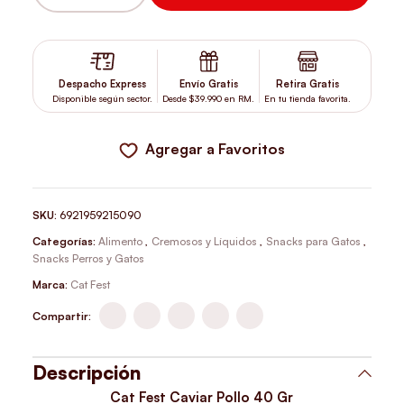
CAT FEST CAVIAR POLLO 40 GR CANTIDAD
Despacho Express
Envío Gratis
Retira Gratis
Disponible según sector.
Desde $39.990 en RM.
En tu tienda favorita.
Agregar a Favoritos
SKU:
6921959215090
Categorías:
Alimento
,
Cremosos y Líquidos
,
Snacks para Gatos
,
Snacks Perros y Gatos
Marca:
Cat Fest
Compartir:
Descripción
Cat Fest Caviar Pollo 40 Gr