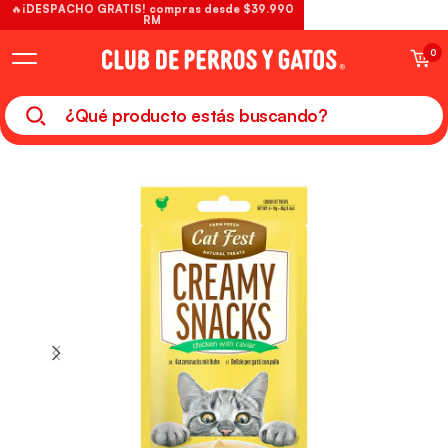
🔥¡DESPACHO GRATIS! compras desde $39.990
RM
0