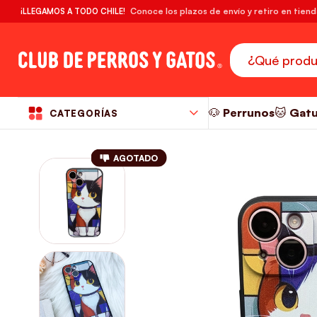
🔥¡DESPACHO GRATIS! compras desde $39.990
Conoce los plazos de envío y retiro en tien
¡LLEGAMOS A TODO CHILE!
RM
🐶 Perrunos
🐱 Gat
CATEGORÍAS
AGOTADO