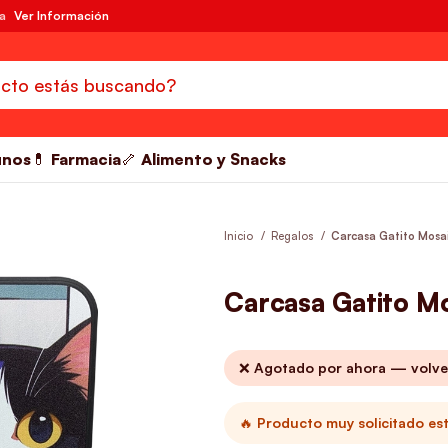
da
Ver Información
unos
💊 Farmacia
🦴 Alimento y Snacks
Inicio
Regalos
Carcasa Gatito Mosa
Carcasa Gatito M
❌ Agotado por ahora — volve
🔥 Producto muy solicitado es