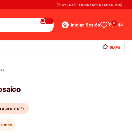
👋 AYUDA
⏰ TIENDAS
📦 DESPACHOS
0
Iniciar Sesión
$
0
BLOG
ico
osaico
rá pronto 🐾
te mes