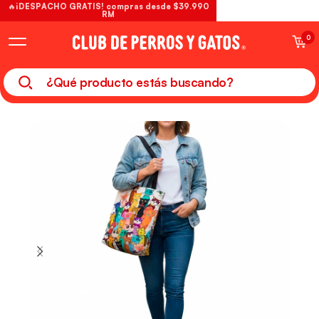
🔥¡DESPACHO GRATIS! compras desde $39.990
RM
0