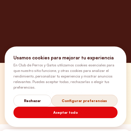
Usamos cookies para mejorar tu experiencia
En Club de Perros y Gatos utilizamos cookies esenciales para
que nuestro sitio funcione, y otras cookies para analizar el
¿Necesitas ayuda?
rendimiento, personalizar tu experiencia y mostrar anuncios
relevantes. Puedes aceptar todas, rechazarlas o elegir tus
preferencias.
Envíos Gratis
Rechazar
Configurar preferencias
+56 9 5646 8188
Aceptar todo