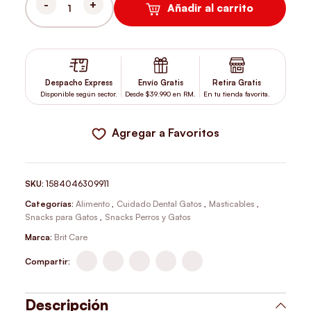
Añadir al carrito
BRIT CARE CAT SNACK DENTAL FUNCTIONAL 50 GR CANTIDAD
Despacho Express
Envío Gratis
Retira Gratis
Disponible según sector.
Desde $39.990 en RM.
En tu tienda favorita.
Agregar a Favoritos
SKU:
1584046309911
Categorías:
Alimento
,
Cuidado Dental Gatos
,
Masticables
,
Snacks para Gatos
,
Snacks Perros y Gatos
Marca:
Brit Care
Compartir:
Descripción