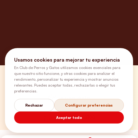
Usamos cookies para mejorar tu experiencia
En Club de Perros y Gatos utilizamos cookies esenciales para
que nuestro sitio funcione, y otras cookies para analizar el
¿Necesitas ayuda?
rendimiento, personalizar tu experiencia y mostrar anuncios
relevantes. Puedes aceptar todas, rechazarlas o elegir tus
preferencias.
Envíos Gratis
Rechazar
Configurar preferencias
+56 9 5646 8188
Aceptar todo