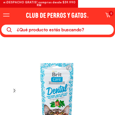
🔥¡DESPACHO GRATIS! compras desde $39.990
RM
0