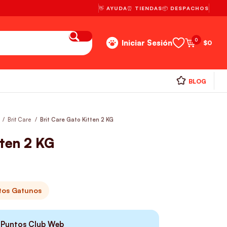
👋 AYUDA
⏰ TIENDAS
📦 DESPACHOS
0
Iniciar Sesión
$
0
BLOG
Brit Care
Brit Care Gato Kitten 2 KG
tten 2 KG
itos Gatunos
Puntos Club Web