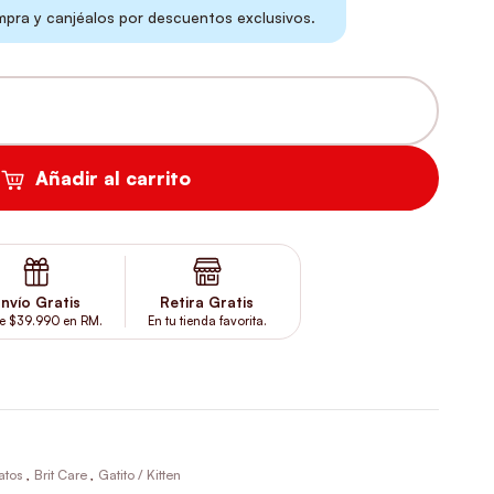
ra y canjéalos por descuentos exclusivos.
CANTIDAD
Añadir al carrito
nvío Gratis
Retira Gratis
e $39.990 en RM.
En tu tienda favorita.
atos
,
Brit Care
,
Gatito / Kitten