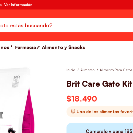
da
Ver Información
unos
💊 Farmacia
🦴 Alimento y Snacks
Inicio
Alimento
Alimento Para Gatos
Brit Care Gato Ki
$
18.490
🐱 Uno de los alimentos favor
Cómpralo y gana
185