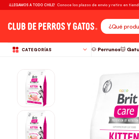
🔥¡DESPACHO GRATIS! compras desde $39.990
Conoce los plazos de envío y retiro en tien
¡LLEGAMOS A TODO CHILE!
RM
🐶 Perrunos
🐱 Gat
CATEGORÍAS