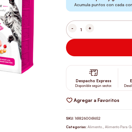
Acumula puntos con cada comp
BRIT CARE GATO KITTEN 2 KG 
Despacho Express
E
Disponible según sector.
Desd
Agregar a Favoritos
SKU:
1618260061652
Categorías:
Alimento
,
Alimento Para G