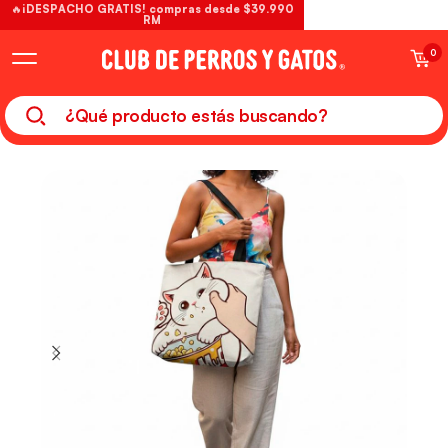
🔥¡DESPACHO GRATIS! compras desde $39.990
RM
0