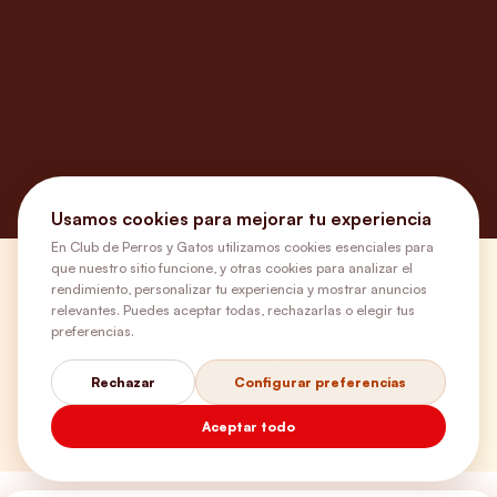
Usamos cookies para mejorar tu experiencia
En Club de Perros y Gatos utilizamos cookies esenciales para
que nuestro sitio funcione, y otras cookies para analizar el
¿Necesitas ayuda?
rendimiento, personalizar tu experiencia y mostrar anuncios
relevantes. Puedes aceptar todas, rechazarlas o elegir tus
preferencias.
Envíos Gratis
Rechazar
Configurar preferencias
+56 9 5646 8188
Aceptar todo