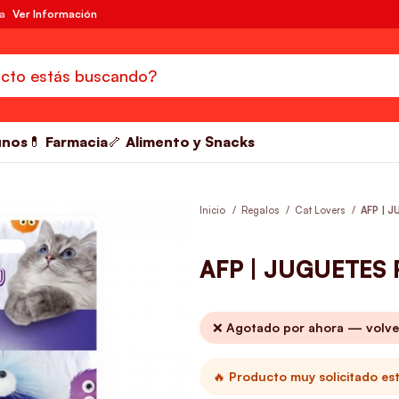
da
Ver Información
unos
💊 Farmacia
🦴 Alimento y Snacks
Inicio
Regalos
Cat Lovers
AFP | 
AFP | JUGUETES
❌ Agotado por ahora — volve
🔥 Producto muy solicitado es