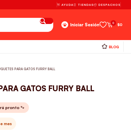
👋 AYUDA
⏰ TIENDAS
📦 DESPACHOS
0
Iniciar Sesión
$
0
BLOG
JUGUETES PARA GATOS FURRY BALL
 PARA GATOS FURRY BALL
rá pronto 🐾
te mes