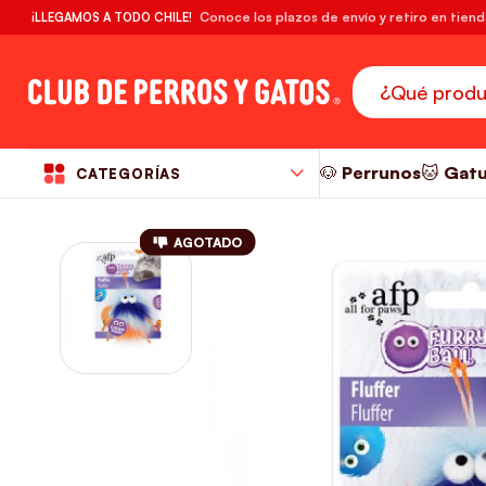
🔥¡DESPACHO GRATIS! compras desde $39.990
Conoce los plazos de envío y retiro en tien
¡LLEGAMOS A TODO CHILE!
RM
🐶 Perrunos
🐱 Gat
CATEGORÍAS
AGOTADO