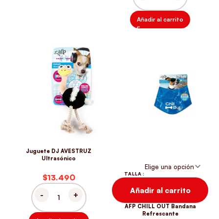
ICE BALL, JUGUETE PARA 
Añadir al carrito
Juguete DJ AVESTRUZ
Ultrasónico
TALLA
$
Añadir al carrito
AFP CHILL OUT Bandana
JUGUETE DJ AVESTRUZ ULTRASÓNICO CANTIDAD
Refrescante