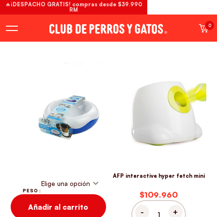
🔥¡DESPACHO GRATIS! compras desde $39.990
RM
0
AFP interactive hyper fetch mini
PESO
$
Añadir al carrito