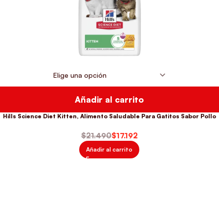
Añadir al carrito
Hills Science Diet Kitten, Alimento Saludable Para Gatitos Sabor Pollo
$
21.490
$
17.192
Añadir al carrito