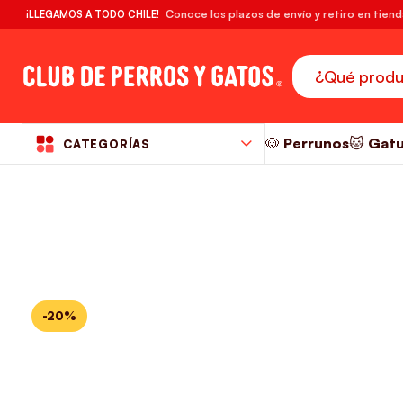
🔥¡DESPACHO GRATIS! compras desde $39.990
Conoce los plazos de envío y retiro en tien
¡LLEGAMOS A TODO CHILE!
RM
🐶 Perrunos
🐱 Gat
CATEGORÍAS
-20%