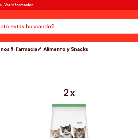
da
Ver Información
unos
💊 Farmacia
🦴 Alimento y Snacks
2 x