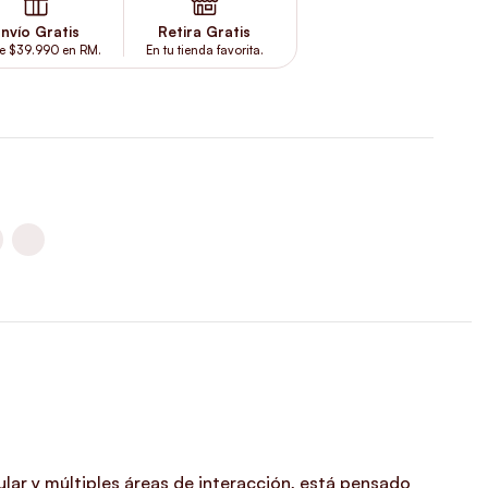
nvío Gratis
Retira Gratis
e $39.990 en RM.
En tu tienda favorita.
lar y múltiples áreas de interacción, está pensado