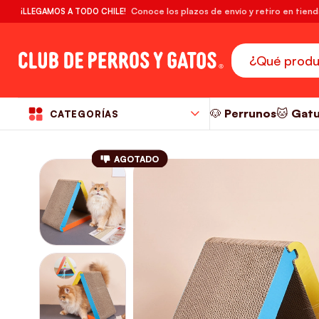
🔥¡DESPACHO GRATIS! compras desde $39.990
Conoce los plazos de envío y retiro en tien
¡LLEGAMOS A TODO CHILE!
RM
🐶 Perrunos
🐱 Gat
CATEGORÍAS
AGOTADO