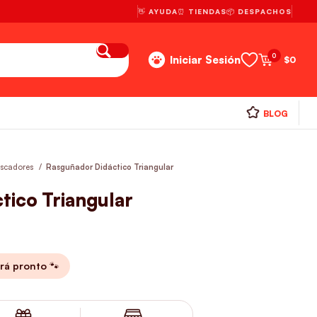
👋 AYUDA
⏰ TIENDAS
📦 DESPACHOS
0
Iniciar Sesión
$
0
BLOG
scadores
Rasguñador Didáctico Triangular
tico Triangular
rá pronto 🐾