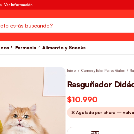
da
Ver Información
unos
💊 Farmacia
🦴 Alimento y Snacks
Inicio
Camas y Estar Perros Gatos
Ra
Rasguñador Didác
$
10.990
❌ Agotado por ahora — volve