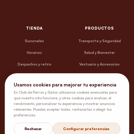
TIENDA
PRODUCTOS
Sucursales
Transporte y Seguridad
Horarios
Salud y Bienestar
Despachos y retiro
Vestuario y Accesorios
Términos y Condiciones
Platos y Bebederos
Usamos cookies para mejorar tu experiencia
Política de Privacidad y Uso de
Camas y Estar
Cookies
En Club de Perros y Gatos utilizamos cookies esenciales para
que nuestro sitio funcione, y otras cookies para analizar el
Entretención
rendimiento, personalizar tu experiencia y mostrar anuncios
Contacto y Ayuda
relevantes. Puedes aceptar todas, rechazarlas o elegir tus
preferencias.
Medicamentos con receta
Rechazar
Configurar preferencias