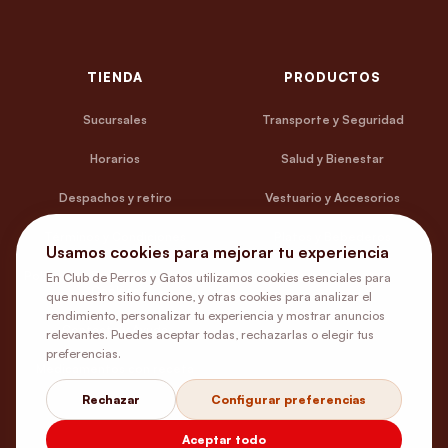
TIENDA
PRODUCTOS
Sucursales
Transporte y Seguridad
Horarios
Salud y Bienestar
Despachos y retiro
Vestuario y Accesorios
Términos y Condiciones
Platos y Bebederos
Usamos cookies para mejorar tu experiencia
Política de Privacidad y Uso de
Camas y Estar
En Club de Perros y Gatos utilizamos cookies esenciales para
Cookies
que nuestro sitio funcione, y otras cookies para analizar el
Entretención
rendimiento, personalizar tu experiencia y mostrar anuncios
Contacto y Ayuda
relevantes. Puedes aceptar todas, rechazarlas o elegir tus
preferencias.
Medicamentos con receta
Rechazar
Configurar preferencias
Aceptar todo