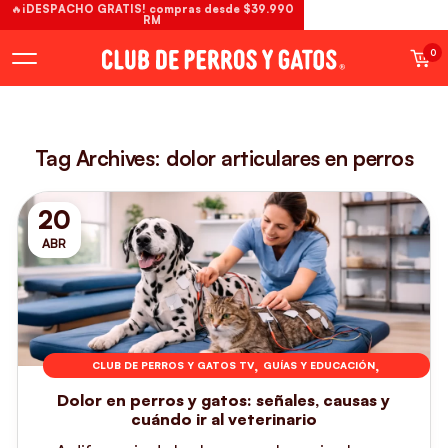
🔥¡DESPACHO GRATIS! compras desde $39.990
RM
0
Tag Archives: dolor articulares en perros
20
ABR
,
,
CLUB DE PERROS Y GATOS TV
GUÍAS Y EDUCACIÓN
,
SALUD EN GATOS
SALUD EN PERROS
Dolor en perros y gatos: señales, causas y
cuándo ir al veterinario