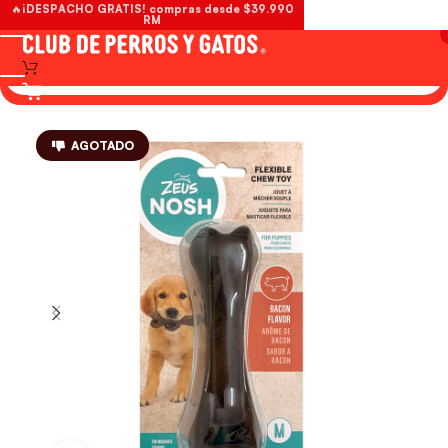
🔥¡DESPACHO GRATIS! compras desde $39.990
RM
AGOTADO