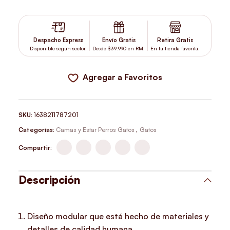
ZEECAT CAT BED KOMBUCHA CANTIDAD
Despacho Express
Envío Gratis
Retira Gratis
Disponible según sector.
Desde $39.990 en RM.
En tu tienda favorita.
Agregar a Favoritos
SKU:
1638211787201
Categorías:
Camas y Estar Perros Gatos
,
Gatos
Compartir:
Descripción
Diseño modular que está hecho de materiales y
detalles de calidad humana.