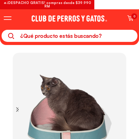
🔥¡DESPACHO GRATIS! compras desde $39.990
RM
0