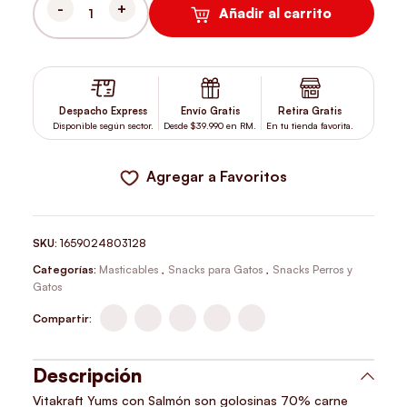
Añadir al carrito
VITAKRAFT CAT YUMS SALMON 40GR CANTIDAD
Despacho Express
Envío Gratis
Retira Gratis
Disponible según sector.
Desde $39.990 en RM.
En tu tienda favorita.
Agregar a Favoritos
SKU:
1659024803128
Categorías:
Masticables
,
Snacks para Gatos
,
Snacks Perros y
Gatos
Compartir:
Descripción
Vitakraft Yums con Salmón son golosinas 70% carne