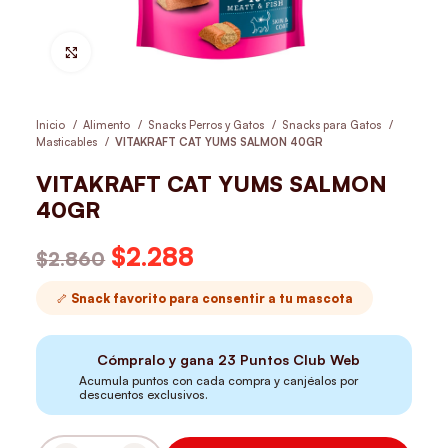
Hacer Zoom
Inicio
Alimento
Snacks Perros y Gatos
Snacks para Gatos
Masticables
VITAKRAFT CAT YUMS SALMON 40GR
VITAKRAFT CAT YUMS SALMON
40GR
El precio original era: $2.860.
$
2.288
El precio actual es:
$
2.860
$2.288.
🦴 Snack favorito para consentir a tu mascota
Cómpralo y gana
23
Puntos Club Web
Acumula puntos con cada compra y canjéalos por
descuentos exclusivos.