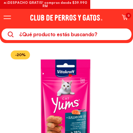
🔥¡DESPACHO GRATIS! compras desde $39.990
RM
0
-20%