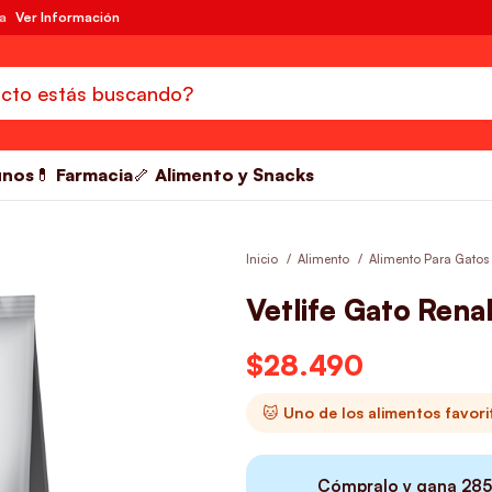
da
Ver Información
unos
💊 Farmacia
🦴 Alimento y Snacks
Inicio
Alimento
Alimento Para Gatos
Vetlife Gato Rena
$
28.490
🐱 Uno de los alimentos favor
Cómpralo y gana
285