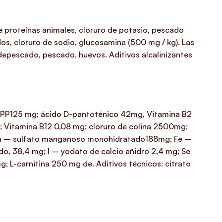
de proteínas animales, cloruro de potasio, pescado
os, cloruro de sodio, glucosamina (500 mg / kg). Las
 depescado, pescado, huevos. Aditivos alcalinizantes
a PP125 mg; ácido D-pantoténico 42mg, Vitamina B2
g; Vitamina B12 0,08 mg; cloruro de colina 2500mg;
 Mn – sulfato manganoso monohidratado188mg; Fe –
o, 38,4 mg; I – yodato de calcio añidro 2,4 mg; Se
 L-carnitina 250 mg de. Aditivos técnicos: citrato