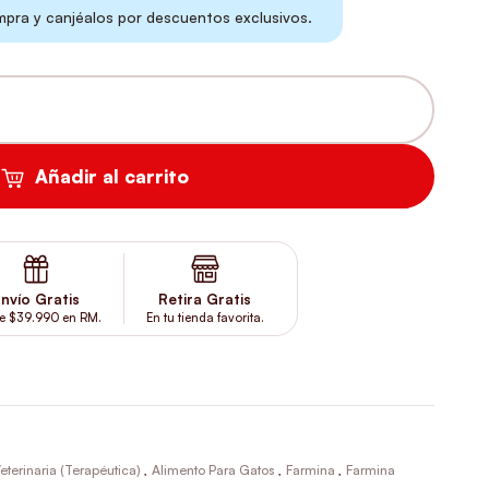
ra y canjéalos por descuentos exclusivos.
TIDAD
Añadir al carrito
nvío Gratis
Retira Gratis
e $39.990 en RM.
En tu tienda favorita.
eterinaria (Terapéutica)
,
Alimento Para Gatos
,
Farmina
,
Farmina