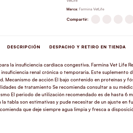
VetLife
Marca:
Farmina VetLife
Compartir:
DESCRIPCIÓN
DESPACHO Y RETIRO EN TIENDA
para la insuficiencia cardíaca congestiva. Farmina Vet Life 
e insuficiencia renal crónica o temporaria. Este suplemento 
dad. Mecanismo de acción El bajo contenido en proteínas y f
alidades de tratamiento Se recomienda consultar a su médico v
mo El periodo de utilización recomendado es de hasta 6 me
la tabla son estimativas y pude necesitar de un ajuste en fu
ecomienda que deje siempre agua limpia y fresca a disposici