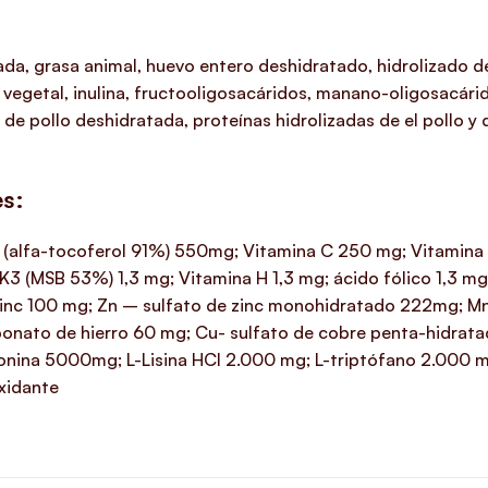
tada, grasa animal, huevo entero deshidratado, hidrolizado 
 vegetal, inulina, fructooligosacáridos, manano-oligosacárid
 de pollo deshidratada, proteínas hidrolizadas de el pollo y
es:
E (alfa-tocoferol 91%) 550mg; Vitamina C 250 mg; Vitamin
K3 (MSB 53%) 1,3 mg; Vitamina H 1,3 mg; ácido fólico 1,3 m
e zinc 100 mg; Zn – sulfato de zinc monohidratado 222mg;
nato de hierro 60 mg; Cu- sulfato de cobre penta-hidratad
ina 5000mg; L-Lisina HCl 2.000 mg; L-triptófano 2.000 mg;
oxidante