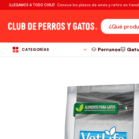
🔥¡DESPACHO GRATIS! compras desde $39.990
Conoce los plazos de envío y retiro en tien
¡LLEGAMOS A TODO CHILE!
RM
🐶 Perrunos
🐱 Gat
CATEGORÍAS