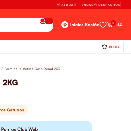
👋 AYUDA
⏰ TIENDAS
📦 DESPACHOS
0
Iniciar Sesión
$
0
BLOG
Farmina
Vetlife Gato Renal 2KG
l 2KG
itos Gatunos
Puntos Club Web