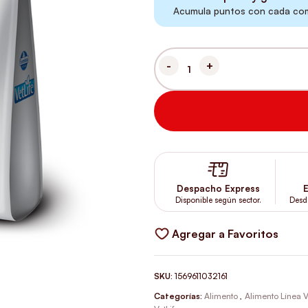
Acumula puntos con cada comp
VETLIFE GATO RENAL 2KG CAN
Despacho Express
E
Disponible según sector.
Desd
Agregar a Favoritos
SKU:
1569611032161
Categorías:
Alimento
,
Alimento Línea V