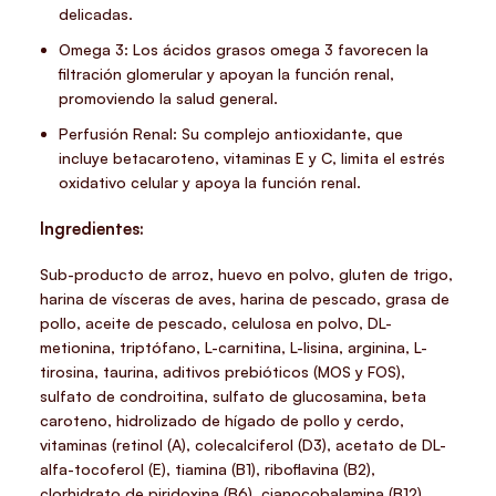
delicadas.
Omega 3: Los ácidos grasos omega 3 favorecen la
filtración glomerular y apoyan la función renal,
promoviendo la salud general.
Perfusión Renal: Su complejo antioxidante, que
incluye betacaroteno, vitaminas E y C, limita el estrés
oxidativo celular y apoya la función renal.
Ingredientes:
Sub-producto de arroz, huevo en polvo, gluten de trigo,
harina de vísceras de aves, harina de pescado, grasa de
pollo, aceite de pescado, celulosa en polvo, DL-
metionina, triptófano, L-carnitina, L-lisina, arginina, L-
tirosina, taurina, aditivos prebióticos (MOS y FOS),
sulfato de condroitina, sulfato de glucosamina, beta
caroteno, hidrolizado de hígado de pollo y cerdo,
vitaminas (retinol (A), colecalciferol (D3), acetato de DL-
alfa-tocoferol (E), tiamina (B1), riboflavina (B2),
clorhidrato de piridoxina (B6), cianocobalamina (B12),