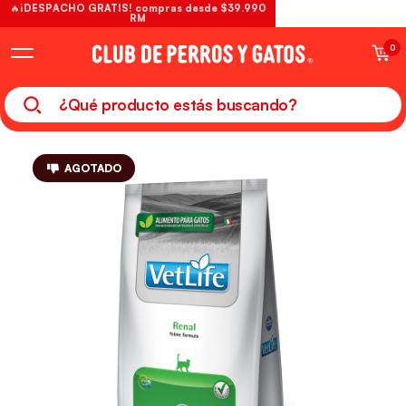
🔥¡DESPACHO GRATIS! compras desde $39.990
RM
0
AGOTADO