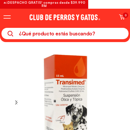
🔥¡DESPACHO GRATIS! compras desde $39.990
RM
0