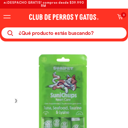
🔥¡DESPACHO GRATIS! compras desde $39.990
RM
0