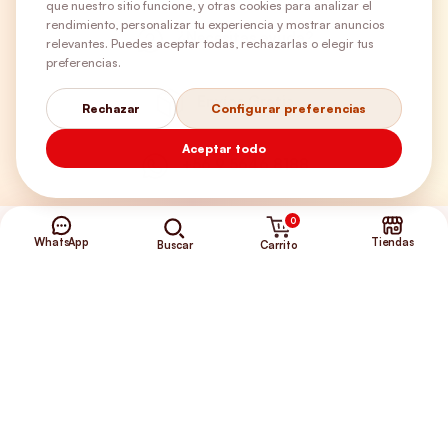
que nuestro sitio funcione, y otras cookies para analizar el
rendimiento, personalizar tu experiencia y mostrar anuncios
¿Necesitas ayuda?
relevantes. Puedes aceptar todas, rechazarlas o elegir tus
preferencias.
Envíos Gratis
Rechazar
Configurar preferencias
Aceptar todo
+56 9 5646 8188
0
WhatsApp
Tiendas
Carrito
Buscar
©2026 Club de Perros y Gatos®
Somos la Tienda de tus Incondicionales.