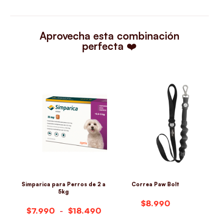
Aprovecha esta combinación
perfecta ❤️
Simparica para Perros de 2 a
Correa Paw Bolt
Cam
5kg
$
$
$