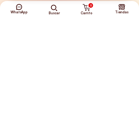
0
Envíos Gratis
WhatsApp
Tiendas
Carrito
Buscar
+56 9 5646 8188
©2026 Club de Perros y Gatos®
Somos la Tienda de tus Incondicionales.