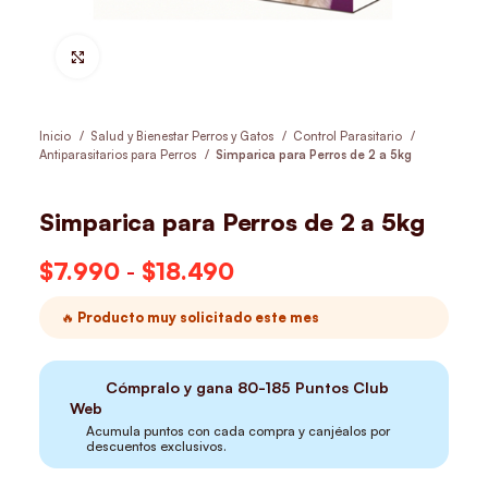
Hacer Zoom
Inicio
Salud y Bienestar Perros y Gatos
Control Parasitario
Antiparasitarios para Perros
Simparica para Perros de 2 a 5kg
Simparica para Perros de 2 a 5kg
$
7.990
-
$
18.490
Rango de precios:
desde $7.990 hasta
🔥 Producto muy solicitado este mes
$18.490
Cómpralo y gana
80-185
Puntos Club
Web
Acumula puntos con cada compra y canjéalos por
descuentos exclusivos.