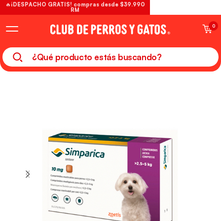
🔥¡DESPACHO GRATIS! compras desde $39.990
RM
0