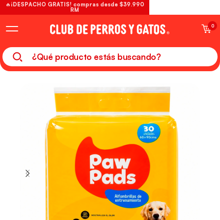
🔥¡DESPACHO GRATIS! compras desde $39.990
RM
0