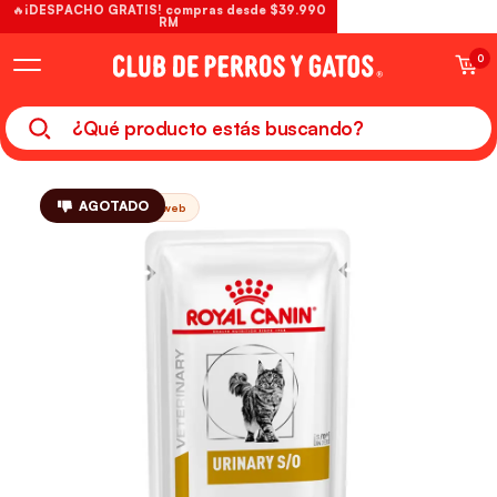
🔥¡DESPACHO GRATIS! compras desde $39.990
RM
0
AGOTADO
Solo web