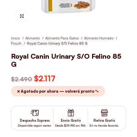
Hacer Zoom
Inicio
Alimento
Alimento Para Gatos
Alimento Húmedo
Pouch
Royal Canin Urinary S/O Felino 85 G
Royal Canin Urinary S/O Felino 85
G
El precio original era: $2.490.
$
2.117
El precio actual es:
$
2.490
$2.117.
❌ Agotado por ahora — volverá pronto 🐾
Despacho Express
Envío Gratis
Retira Gratis
Disponible según sector.
Desde $39.990 en RM.
En tu tienda favorita.