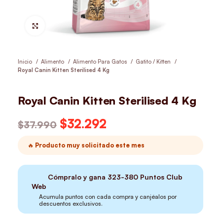
Hacer Zoom
Inicio
Alimento
Alimento Para Gatos
Gatito / Kitten
Royal Canin Kitten Sterilised 4 Kg
Royal Canin Kitten Sterilised 4 Kg
El precio original era: $37.990.
$
32.292
El precio actual es:
$
37.990
$32.292.
🔥 Producto muy solicitado este mes
Cómpralo y gana
323-380
Puntos Club
Web
Acumula puntos con cada compra y canjéalos por
descuentos exclusivos.