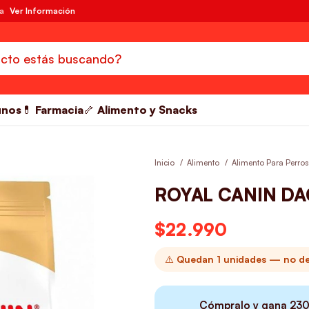
da
Ver Información
unos
💊 Farmacia
🦴 Alimento y Snacks
Inicio
Alimento
Alimento Para Perro
ROYAL CANIN D
$
22.990
⚠️ Quedan 1 unidades — no dej
Cómpralo y gana
23