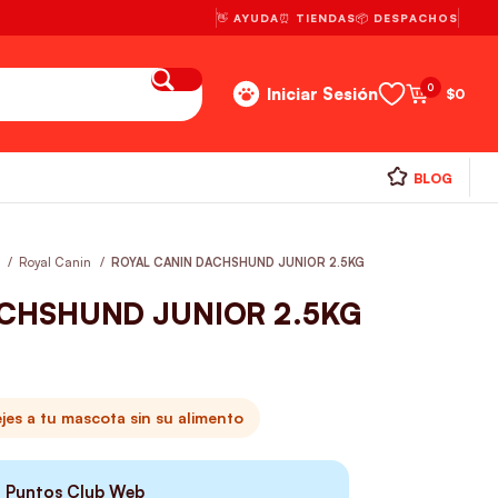
👋 AYUDA
⏰ TIENDAS
📦 DESPACHOS
0
Iniciar Sesión
$
0
BLOG
s
Royal Canin
ROYAL CANIN DACHSHUND JUNIOR 2.5KG
ACHSHUND JUNIOR 2.5KG
es a tu mascota sin su alimento
0
Puntos Club Web