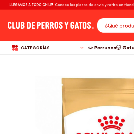
🔥¡DESPACHO GRATIS! compras desde $39.990
Conoce los plazos de envío y retiro en tien
¡LLEGAMOS A TODO CHILE!
RM
🐶 Perrunos
🐱 Gat
CATEGORÍAS