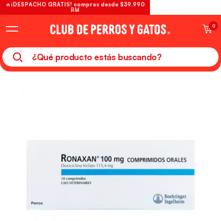
🔥¡DESPACHO GRATIS! compras desde $39.990
RM
0