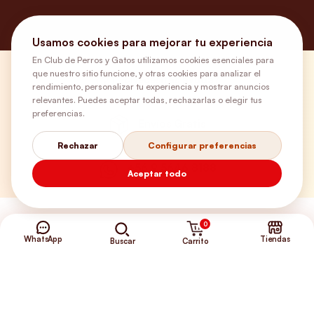
Usamos cookies para mejorar tu experiencia
En Club de Perros y Gatos utilizamos cookies esenciales para
que nuestro sitio funcione, y otras cookies para analizar el
¿Necesitas ayuda?
rendimiento, personalizar tu experiencia y mostrar anuncios
relevantes. Puedes aceptar todas, rechazarlas o elegir tus
preferencias.
Envíos Gratis
Rechazar
Configurar preferencias
+56 9 5646 8188
Aceptar todo
0
WhatsApp
Tiendas
Carrito
Buscar