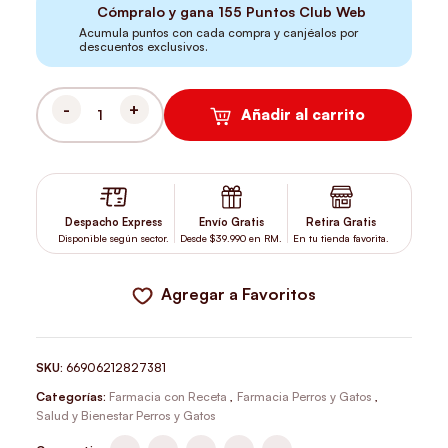
Cómpralo y gana
155
Puntos Club Web
Acumula puntos con cada compra y canjéalos por
descuentos exclusivos.
Añadir al carrito
RONAXAN 100 MG X 10 COMPRIMIDOS CANTIDAD
Despacho Express
Envío Gratis
Retira Gratis
Disponible según sector.
Desde $39.990 en RM.
En tu tienda favorita.
Agregar a Favoritos
SKU:
66906212827381
Categorías:
Farmacia con Receta
,
Farmacia Perros y Gatos
,
Salud y Bienestar Perros y Gatos