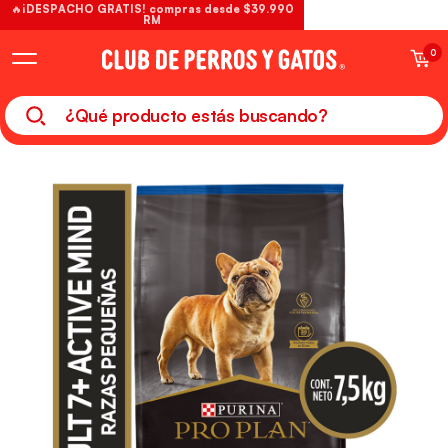
🔥¡DESPACHO GRATIS! compras desde $39.990
RM
0