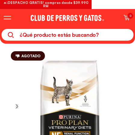
🔥¡DESPACHO GRATIS! compras desde $39.990
RM
0
AGOTADO