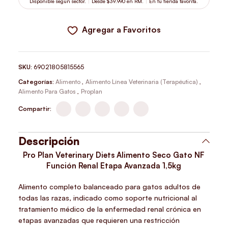
Disponible según sector.
Desde $39.990 en RM.
En tu tienda favorita.
Agregar a Favoritos
SKU:
69021805815565
Categorías:
Alimento
,
Alimento Línea Veterinaria (Terapéutica)
,
Alimento Para Gatos
,
Proplan
Compartir:
Descripción
Pro Plan Veterinary Diets Alimento Seco Gato NF
Función Renal Etapa Avanzada 1,5kg
Alimento completo balanceado para gatos adultos de
todas las razas, indicado como soporte nutricional al
tratamiento médico de la enfermedad renal crónica en
etapas avanzadas que requieren una restricción