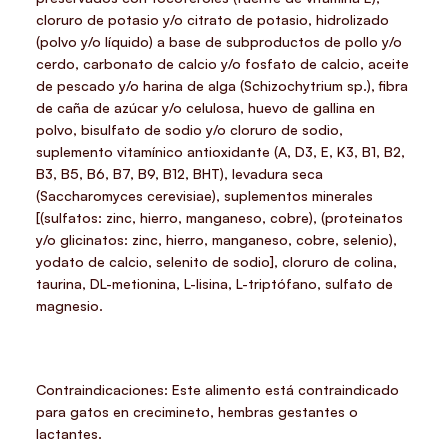
cloruro de potasio y/o citrato de potasio, hidrolizado
(polvo y/o líquido) a base de subproductos de pollo y/o
cerdo, carbonato de calcio y/o fosfato de calcio, aceite
de pescado y/o harina de alga (Schizochytrium sp.), fibra
de caña de azúcar y/o celulosa, huevo de gallina en
polvo, bisulfato de sodio y/o cloruro de sodio,
suplemento vitamínico antioxidante (A, D3, E, K3, B1, B2,
B3, B5, B6, B7, B9, B12, BHT), levadura seca
(Saccharomyces cerevisiae), suplementos minerales
[(sulfatos: zinc, hierro, manganeso, cobre), (proteinatos
y/o glicinatos: zinc, hierro, manganeso, cobre, selenio),
yodato de calcio, selenito de sodio], cloruro de colina,
taurina, DL-metionina, L-lisina, L-triptófano, sulfato de
magnesio.
Contraindicaciones: Este alimento está contraindicado
para gatos en crecimineto, hembras gestantes o
lactantes.