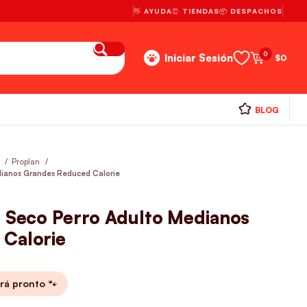
👋 AYUDA
⏰ TIENDAS
📦 DESPACHOS
0
Iniciar Sesión
$
0
BLOG
s
Proplan
dianos Grandes Reduced Calorie
o Seco Perro Adulto Medianos
Calorie
rá pronto 🐾