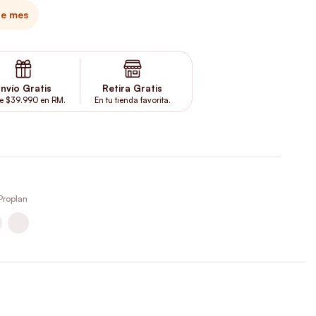
te mes
nvío Gratis
Retira Gratis
e $39.990 en RM.
En tu tienda favorita.
Proplan