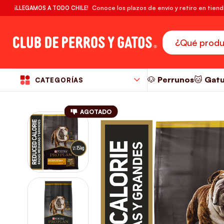
🔥¡DESPACHO GRATIS! compras desde $39.990
Conoce los plazos de envío y retiro en tien
¡LLEGAMOS A TODO CHILE!
RM
🐶 Perrunos
🐱 Gat
CATEGORÍAS
AGOTADO