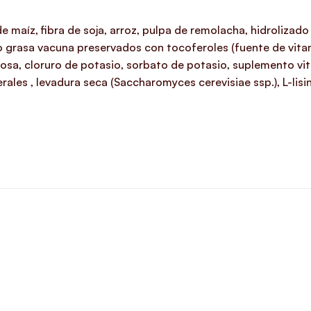
de maíz, fibra de soja, arroz, pulpa de remolacha, hidroliza
/o grasa vacuna preservados con tocoferoles (fuente de vita
losa, cloruro de potasio, sorbato de potasio, suplemento vita
rales , levadura seca (Saccharomyces cerevisiae ssp.), L-lisi