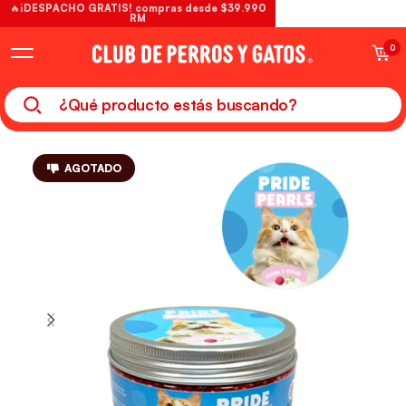
🔥¡DESPACHO GRATIS! compras desde $39.990
RM
0
AGOTADO