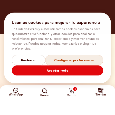
Usamos cookies para mejorar tu experiencia
En Club de Perros y Gatos utilizamos cookies esenciales para
que nuestro sitio funcione, y otras cookies para analizar el
rendimiento, personalizar tu experiencia y mostrar anuncios
relevantes. Puedes aceptar todas, rechazarlas o elegir tus
¿Necesitas ayuda?
preferencias.
Rechazar
Configurar preferencias
Envíos Gratis
Aceptar todo
+56 9 5646 8188
0
WhatsApp
Tiendas
Carrito
Buscar