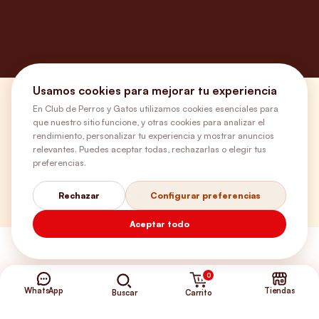
Usamos cookies para mejorar tu experiencia
¿Necesitas ayuda?
En Club de Perros y Gatos utilizamos cookies esenciales para
que nuestro sitio funcione, y otras cookies para analizar el
rendimiento, personalizar tu experiencia y mostrar anuncios
relevantes. Puedes aceptar todas, rechazarlas o elegir tus
Envíos Gratis
preferencias.
Rechazar
Configurar preferencias
+56 9 5646 8188
Aceptar todo
0
WhatsApp
Tiendas
Carrito
Buscar