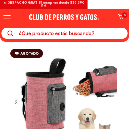
🔥¡DESPACHO GRATIS! compras desde $39.990
RM
0
AGOTADO