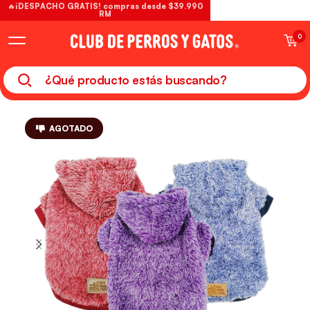
🔥¡DESPACHO GRATIS! compras desde $39.990
RM
0
AGOTADO