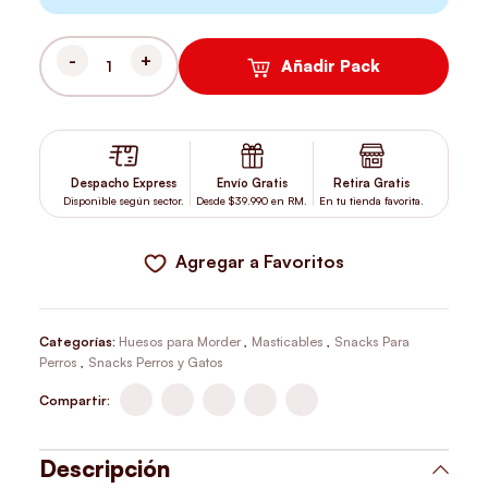
Añadir Pack
PACK 4X3 DINGO SNACK PERRO 3 SABORES KABOB 2 UNIDADES 
Despacho Express
Envío Gratis
Retira Gratis
Disponible según sector.
Desde $39.990 en RM.
En tu tienda favorita.
Agregar a Favoritos
Categorías:
Huesos para Morder
,
Masticables
,
Snacks Para
Perros
,
Snacks Perros y Gatos
Compartir:
Descripción