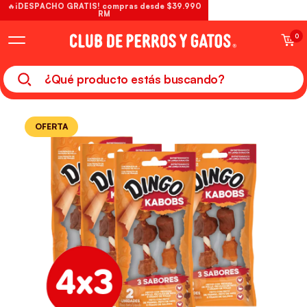
🔥¡DESPACHO GRATIS! compras desde $39.990
RM
0
OFERTA