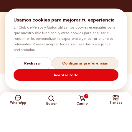
Usamos cookies para mejorar tu experiencia
¿Necesitas ayuda?
En Club de Perros y Gatos utilizamos cookies esenciales para
que nuestro sitio funcione, y otras cookies para analizar el
rendimiento, personalizar tu experiencia y mostrar anuncios
Envíos Gratis
relevantes. Puedes aceptar todas, rechazarlas o elegir tus
preferencias.
+56 9 5646 8188
Rechazar
Configurar preferencias
Aceptar todo
0
WhatsApp
Tiendas
Carrito
Buscar
©2026 Club de Perros y Gatos®
Somos la Tienda de tus Incondicionales.