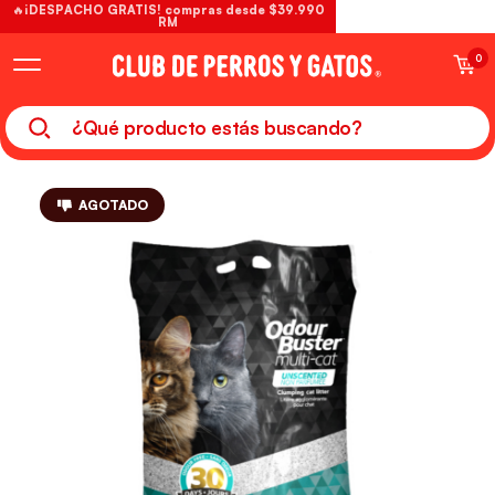
🔥¡DESPACHO GRATIS! compras desde $39.990
RM
0
AGOTADO