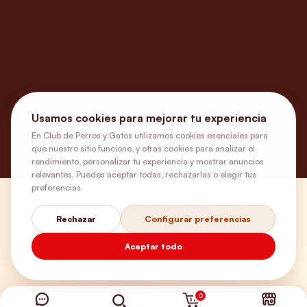
Usamos cookies para mejorar tu experiencia
En Club de Perros y Gatos utilizamos cookies esenciales para
que nuestro sitio funcione, y otras cookies para analizar el
rendimiento, personalizar tu experiencia y mostrar anuncios
relevantes. Puedes aceptar todas, rechazarlas o elegir tus
preferencias.
¿Necesitas ayuda?
Rechazar
Configurar preferencias
Aceptar todo
Envíos Gratis
+56 9 5646 8188
0