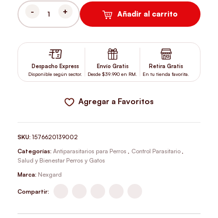
Añadir al carrito
NEXGARD SPECTRA PARA PERROS 3,6 A 7,5 KG 3 DOSIS MASTIC
Despacho Express
Envío Gratis
Retira Gratis
Disponible según sector.
Desde $39.990 en RM.
En tu tienda favorita.
Agregar a Favoritos
SKU:
1576620139002
Categorías:
Antiparasitarios para Perros
,
Control Parasitario
,
Salud y Bienestar Perros y Gatos
Marca:
Nexgard
Compartir: