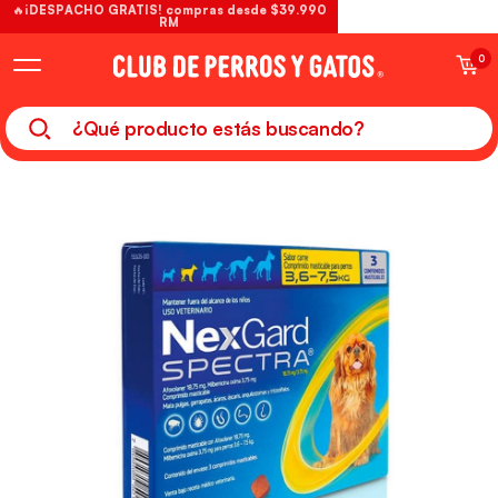
🔥¡DESPACHO GRATIS! compras desde $39.990
RM
0