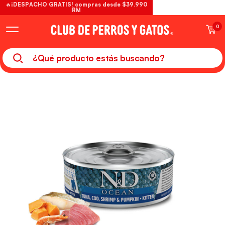
🔥¡DESPACHO GRATIS! compras desde $39.990
RM
0