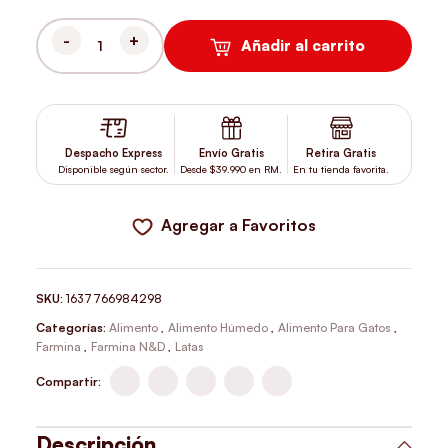
Añadir al carrito
N&D LATA GATO KITTEN OCEAN ATUN BACALAO CALABAZA CAM
Despacho Express
Envío Gratis
Retira Gratis
Disponible según sector.
Desde $39.990 en RM.
En tu tienda favorita.
Agregar a Favoritos
SKU:
1637766984298
Categorías:
Alimento
,
Alimento Húmedo
,
Alimento Para Gatos
,
Farmina
,
Farmina N&D
,
Latas
Compartir:
Descripción