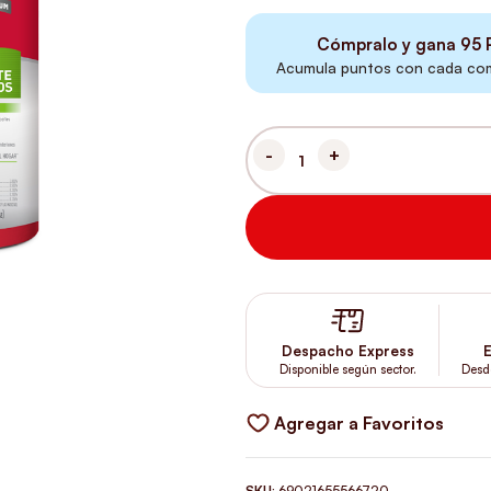
Cómpralo y gana
95
P
Acumula puntos con cada comp
NATURE'S MIRACLE REPELENTE
Despacho Express
E
Disponible según sector.
Desd
Agregar a Favoritos
SKU:
69021655566720