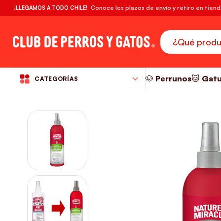
🔥¡DESPACHO GRATIS! compras desde $39.990
Conoce los plazos de envío y retiro en tien
¡LLEGAMOS A TODO CHILE!
RM
🐶 Perrunos
🐱 Gat
CATEGORÍAS