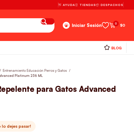
👋 AYUDA
⏰ TIENDAS
📦 DESPACHOS
0
Iniciar Sesión
$
0
BLOG
Entrenamiento Educación Perros y Gatos
 Advanced Platinum 236 ML
 Repelente para Gatos Advanced
lo dejes pasar!