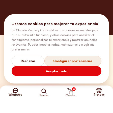
Usamos cookies para mejorar tu experiencia
En Club de Perros y Gatos utilizamos cookies esenciales para
que nuestro sitio funcione, y otras cookies para analizar el
rendimiento, personalizar tu experiencia y mostrar anuncios
relevantes. Puedes aceptar todas, rechazarlas o elegir tus
¿Necesitas ayuda?
preferencias.
Rechazar
Configurar preferencias
Envíos Gratis
Aceptar todo
+56 9 5646 8188
0
WhatsApp
Tiendas
Carrito
Buscar