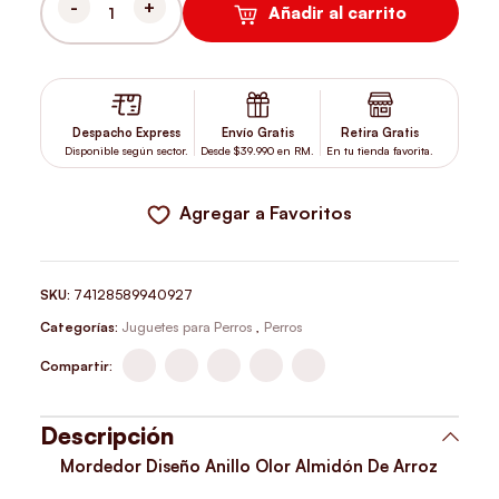
Añadir al carrito
MORDEDOR DISEÑO ANILLO OLOR ALMIDÓN DE ARROZ CANTIDA
Despacho Express
Envío Gratis
Retira Gratis
Disponible según sector.
Desde $39.990 en RM.
En tu tienda favorita.
Agregar a Favoritos
SKU:
74128589940927
Categorías:
Juguetes para Perros
,
Perros
Compartir:
Descripción
Mordedor Diseño Anillo Olor Almidón De Arroz