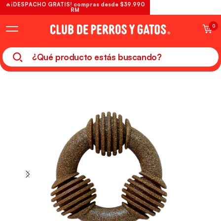
🔥¡DESPACHO GRATIS! compras desde $39.990
RM
0