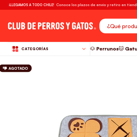
🔥¡DESPACHO GRATIS! compras desde $39.990
Conoce los plazos de envío y retiro en tien
¡LLEGAMOS A TODO CHILE!
RM
🐶 Perrunos
🐱 Gat
CATEGORÍAS
AGOTADO