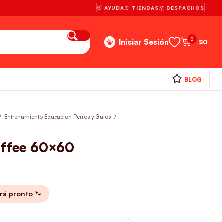
👋 AYUDA
⏰ TIENDAS
📦 DESPACHOS
0
Iniciar Sesión
$
0
BLOG
Entrenamiento Educación Perros y Gatos
offee 60×60
rá pronto 🐾