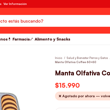
da
Ver Información
unos
💊 Farmacia
🦴 Alimento y Snacks
Inicio
Salud y Bienestar Perros y Gatos
Manta Olfativa Coffee 60×60
Manta Olfativa C
$
15.990
❌ Agotado por ahora — volve