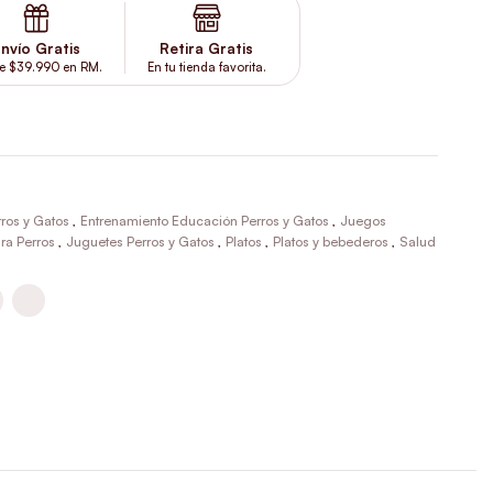
nvío Gratis
Retira Gratis
e $39.990 en RM.
En tu tienda favorita.
rros y Gatos
,
Entrenamiento Educación Perros y Gatos
,
Juegos
ra Perros
,
Juguetes Perros y Gatos
,
Platos
,
Platos y bebederos
,
Salud