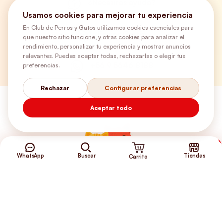
¿Necesitas ayuda?
Usamos cookies para mejorar tu experiencia
En Club de Perros y Gatos utilizamos cookies esenciales para
Envíos Gratis
que nuestro sitio funcione, y otras cookies para analizar el
rendimiento, personalizar tu experiencia y mostrar anuncios
relevantes. Puedes aceptar todas, rechazarlas o elegir tus
+56 9 5646 8188
preferencias.
Rechazar
Configurar preferencias
Aceptar todo
WhatsApp
Buscar
Tiendas
Carrito
©2026 Club de Perros y Gatos®
Somos la Tienda de tus Incondicionales.