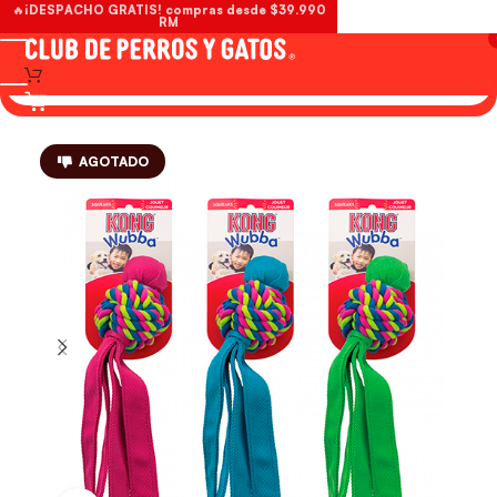
🔥¡DESPACHO GRATIS! compras desde $39.990
RM
AGOTADO