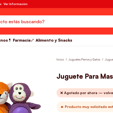
da
Ver Información
unos
💊 Farmacia
🦴 Alimento y Snacks
Inicio
Juguetes Perros y Gatos
Jugue
Juguete Para Mas
❌ Agotado por ahora — volve
🔥 Producto muy solicitado es