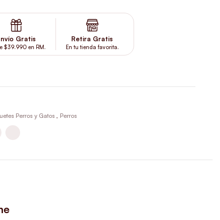
nvío Gratis
Retira Gratis
e $39.990 en RM.
En tu tienda favorita.
uetes Perros y Gatos
,
Perros
he