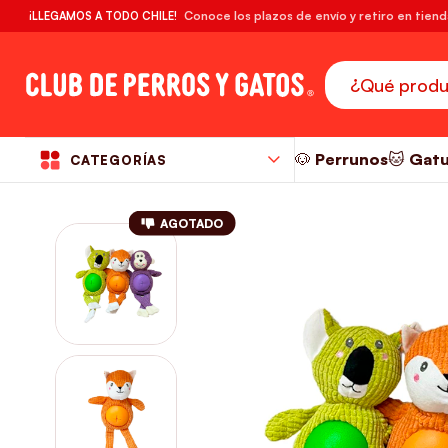
🔥¡DESPACHO GRATIS! compras desde $39.990
Conoce los plazos de envío y retiro en tien
¡LLEGAMOS A TODO CHILE!
RM
🐶 Perrunos
🐱 Gat
CATEGORÍAS
AGOTADO