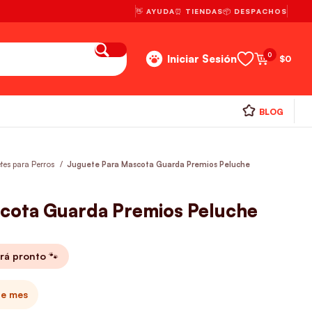
👋 AYUDA
⏰ TIENDAS
📦 DESPACHOS
0
Iniciar Sesión
$
0
BLOG
tes para Perros
Juguete Para Mascota Guarda Premios Peluche
cota Guarda Premios Peluche
rá pronto 🐾
te mes