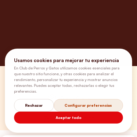
Usamos cookies para mejorar tu experiencia
En Club de Perros y Gatos utilizamos cookies esenciales para
que nuestro sitio funcione, y otras cookies para analizar el
¿Necesitas ayuda?
rendimiento, personalizar tu experiencia y mostrar anuncios
relevantes. Puedes aceptar todas, rechazarlas o elegir tus
preferencias.
Envíos Gratis
Rechazar
Configurar preferencias
+56 9 5646 8188
Aceptar todo