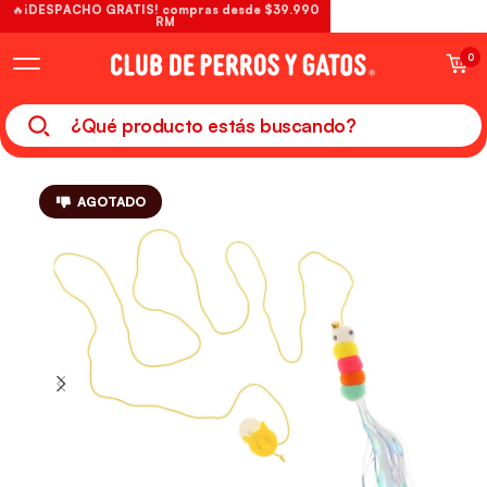
🔥¡DESPACHO GRATIS! compras desde $39.990
RM
0
AGOTADO