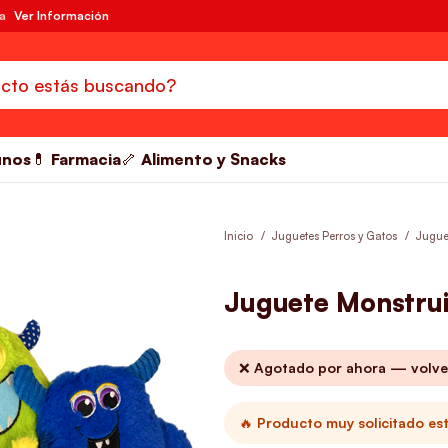
da
Ver Información
unos
💊 Farmacia
🦴 Alimento y Snacks
Inicio
Juguetes Perros y Gatos
Jugue
Juguete Monstrui
❌ Agotado por ahora — volve
🔥 Producto muy solicitado es