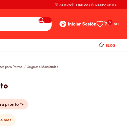
👋 AYUDA
⏰ TIENDAS
📦 DESPACHOS
0
Iniciar Sesión
$
0
BLOG
tes para Perros
Juguete Monstruito
to
rá pronto 🐾
te mes