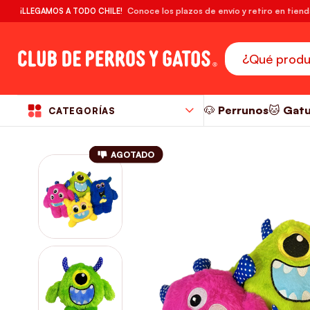
🔥¡DESPACHO GRATIS! compras desde $39.990
Conoce los plazos de envío y retiro en tien
¡LLEGAMOS A TODO CHILE!
RM
🐶 Perrunos
🐱 Gat
CATEGORÍAS
AGOTADO