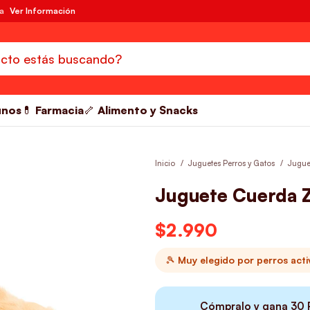
da
Ver Información
unos
💊 Farmacia
🦴 Alimento y Snacks
Inicio
Juguetes Perros y Gatos
Jugue
Juguete Cuerda 
$
2.990
🎾 Muy elegido por perros act
Cómpralo y gana
30