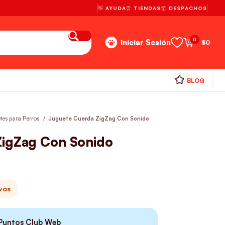
👋 AYUDA
⏰ TIENDAS
📦 DESPACHOS
0
Iniciar Sesión
$
0
BLOG
tes para Perros
Juguete Cuerda ZigZag Con Sonido
ZigZag Con Sonido
ivos
Puntos Club Web