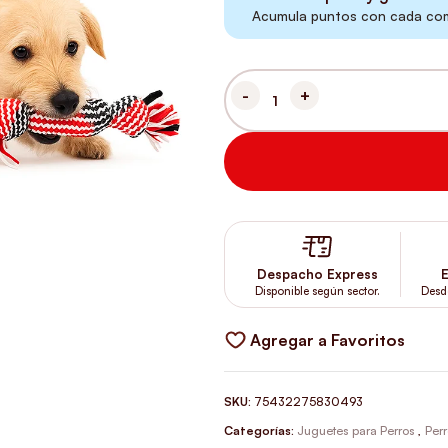
Acumula puntos con cada comp
JUGUETE CUERDA ZIGZAG CON
Despacho Express
E
Disponible según sector.
Desd
Agregar a Favoritos
SKU:
75432275830493
Categorías:
Juguetes para Perros
,
Per