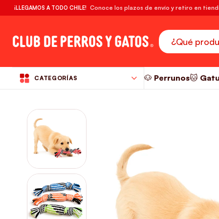
🔥¡DESPACHO GRATIS! compras desde $39.990
Conoce los plazos de envío y retiro en tien
¡LLEGAMOS A TODO CHILE!
RM
🐶 Perrunos
🐱 Gat
CATEGORÍAS