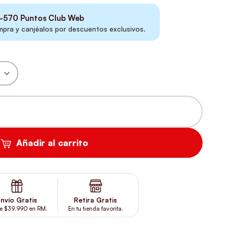
-570
Puntos Club Web
ra y canjéalos por descuentos exclusivos.
IGANTES 120 PASTILLAS CANTIDAD
Añadir al carrito
nvío Gratis
Retira Gratis
e $39.990 en RM.
En tu tienda favorita.