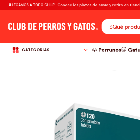
🔥¡DESPACHO GRATIS! compras desde $39.990
Conoce los plazos de envío y retiro en tien
¡LLEGAMOS A TODO CHILE!
RM
🐶 Perrunos
🐱 Gat
CATEGORÍAS