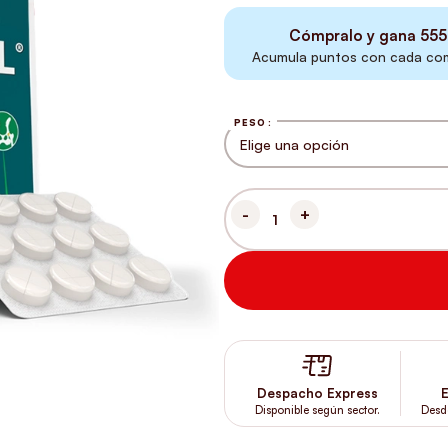
Cómpralo y gana
555
Acumula puntos con cada comp
PESO
HYALORAL RAZAS GRANDES Y G
Despacho Express
E
Disponible según sector.
Desd