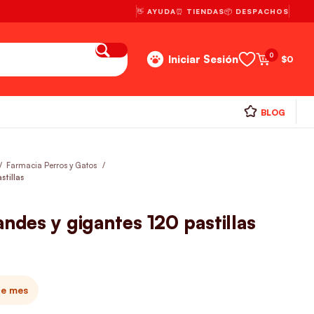
👋 AYUDA
⏰ TIENDAS
📦 DESPACHOS
0
Iniciar Sesión
$
0
BLOG
Farmacia Perros y Gatos
stillas
andes y gigantes 120 pastillas
te mes