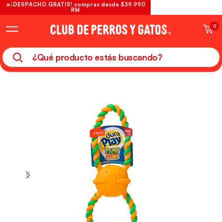
🔥¡DESPACHO GRATIS! compras desde $39.990
RM
0