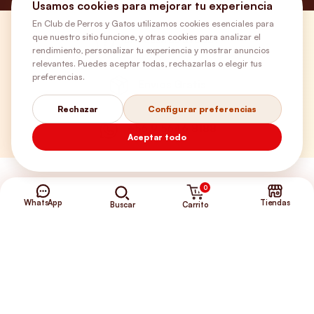
Usamos cookies para mejorar tu experiencia
En Club de Perros y Gatos utilizamos cookies esenciales para
que nuestro sitio funcione, y otras cookies para analizar el
¿Necesitas ayuda?
rendimiento, personalizar tu experiencia y mostrar anuncios
relevantes. Puedes aceptar todas, rechazarlas o elegir tus
preferencias.
Envíos Gratis
Rechazar
Configurar preferencias
+56 9 5646 8188
Aceptar todo
0
WhatsApp
Tiendas
Carrito
Buscar
©2026 Club de Perros y Gatos®
Somos la Tienda de tus Incondicionales.