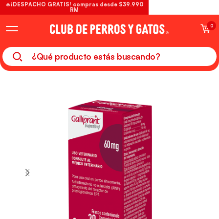
🔥¡DESPACHO GRATIS! compras desde $39.990
RM
0