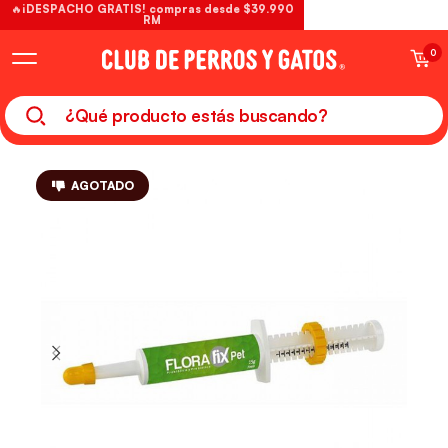
🔥¡DESPACHO GRATIS! compras desde $39.990
RM
0
AGOTADO