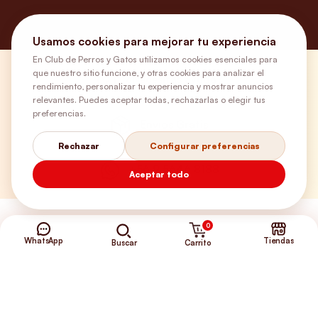
Usamos cookies para mejorar tu experiencia
En Club de Perros y Gatos utilizamos cookies esenciales para
que nuestro sitio funcione, y otras cookies para analizar el
¿Necesitas ayuda?
rendimiento, personalizar tu experiencia y mostrar anuncios
relevantes. Puedes aceptar todas, rechazarlas o elegir tus
preferencias.
Envíos Gratis
Rechazar
Configurar preferencias
+56 9 5646 8188
Aceptar todo
0
WhatsApp
Tiendas
Carrito
Buscar