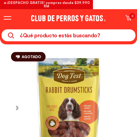
🔥¡DESPACHO GRATIS! compras desde $39.990
RM
0
AGOTADO