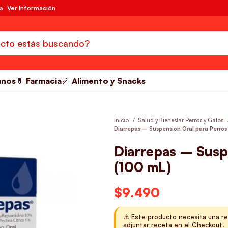
da
Ver Información
unos
💊 Farmacia
🦴 Alimento y Snacks
Inicio
Salud y Bienestar Perros y Gatos
Diarrepas – Suspensión Oral para Perros
Diarrepas – Susp
(100 mL)
$
9.490
⚠️ Este producto necesita una re
adjuntar receta en el Checkout.