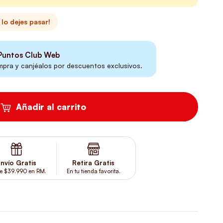
lo dejes pasar!
untos Club Web
ra y canjéalos por descuentos exclusivos.
Añadir al carrito
nvío Gratis
Retira Gratis
e $39.990 en RM.
En tu tienda favorita.