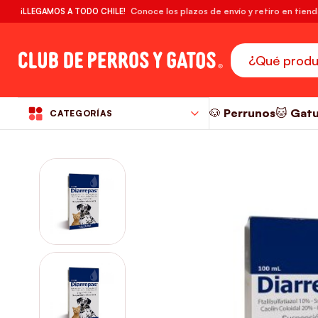
🔥¡DESPACHO GRATIS! compras desde $39.990
Conoce los plazos de envío y retiro en tien
¡LLEGAMOS A TODO CHILE!
RM
🐶 Perrunos
🐱 Gat
CATEGORÍAS